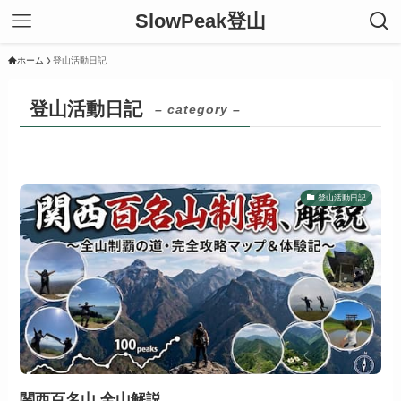
SlowPeak登山
ホーム
登山活動日記
登山活動日記
– category –
登山活動日記
関西百名山 全山解説