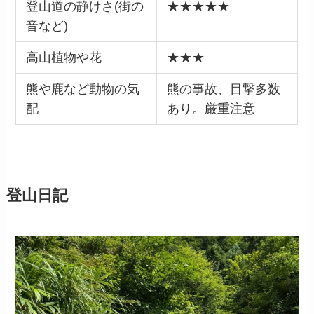
登山道の静けさ(街の
★★★★★
音など)
高山植物や花
★★★
熊や鹿など動物の気
熊の事故、目撃多数
配
あり。厳重注意
登山日記