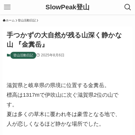
SlowPeak登山
ホーム
登山活動日記
手つかずの大自然が残る山深く静かな
山 『金糞岳』
2025年8月6日
登山活動日記
滋賀県と岐阜県の県境に位置する金糞岳。
標高は1317mで伊吹山に次ぐ滋賀県2位の山で
す。
夏は多くの草木に覆われ冬は豪雪となる地で、
人が恋しくなるほど静かな場所でした。